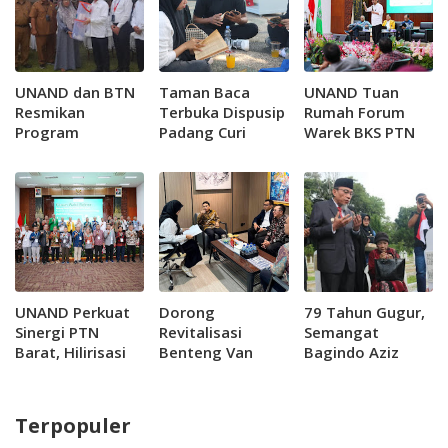
UNAND dan BTN
Taman Baca
UNAND Tuan
Resmikan
Terbuka Dispusip
Rumah Forum
Program
Padang Curi
Warek BKS PTN
Penyediaan Air
Perhatian Pelajar
Barat, Perkuat
Bersih untuk 300
Hilirisasi Riset
KK di Lambung
dan Jejaring
Bukit
Inovasi
UNAND Perkuat
Dorong
79 Tahun Gugur,
Sinergi PTN
Revitalisasi
Semangat
Barat, Hilirisasi
Benteng Van
Bagindo Aziz
Riset Jadi
der...
Chan Masih
Prioritas
Menuntun
Langkah Kota
Terpopuler
Padang