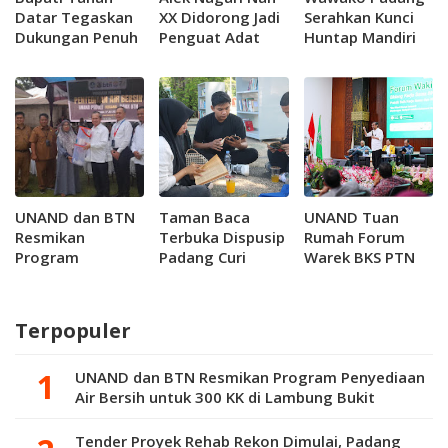
Datar Tegaskan
XX Didorong Jadi
Serahkan Kunci
Dukungan Penuh
Penguat Adat
Huntap Mandiri
Pembangunan
dan Gastronomi
Korban Bencana
Tol Sicincin–
Kota Padang
Bukittinggi
UNAND dan BTN
Taman Baca
UNAND Tuan
Resmikan
Terbuka Dispusip
Rumah Forum
Program
Padang Curi
Warek BKS PTN
Penyediaan Air
Perhatian Pelajar
Barat, Perkuat
Bersih untuk 300
Hilirisasi Riset
KK di Lambung
dan Jejaring
Terpopuler
Bukit
Inovasi
UNAND dan BTN Resmikan Program Penyediaan
Air Bersih untuk 300 KK di Lambung Bukit
Tender Proyek Rehab Rekon Dimulai, Padang