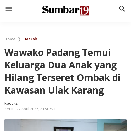
menu
search
Home
❯
Daerah
Wawako Padang Temui
Keluarga Dua Anak yang
Hilang Terseret Ombak di
Kawasan Ulak Karang
Redaksi
Senin, 27 April 2026, 21.50 WIB