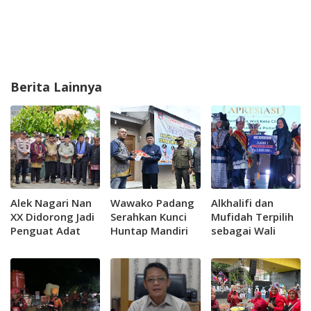
Berita Lainnya
Alek Nagari Nan
Wawako Padang
Alkhalifi dan
XX Didorong Jadi
Serahkan Kunci
Mufidah Terpilih
Penguat Adat
Huntap Mandiri
sebagai Wali
dan Gastronomi
Korban Bencana
Kota Cilik Padang
Kota Padang
2026