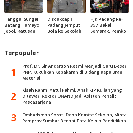
Tanggul Sungai
Disdukcapil
HJK Padang ke-
Batang Tumayo
Padang Jemput
357 Bakal
Jebol, Ratusan
Bola ke Sekolah,
Semarak, Pemko
Warga Agam
Kejar Kepemilikan
Siapkan Festival
Terdampak Banjir
KIA 100 Persen
Kuliner hingga
Tradisi Bajamba
Terpopuler
Prof. Dr. Sir Anderson Resmi Menjadi Guru Besar
PNP, Kukuhkan Kepakaran di Bidang Kepuluran
Material
Kisah Rahmi Yatul Fahmi, Anak KIP Kuliah yang
Ditawari Rektor UNAND Jadi Asisten Peneliti
Pascasarjana
Ombudsman Soroti Dana Komite Sekolah, Minta
Pemprov Sumbar Benahi Tata Kelola Pendidikan