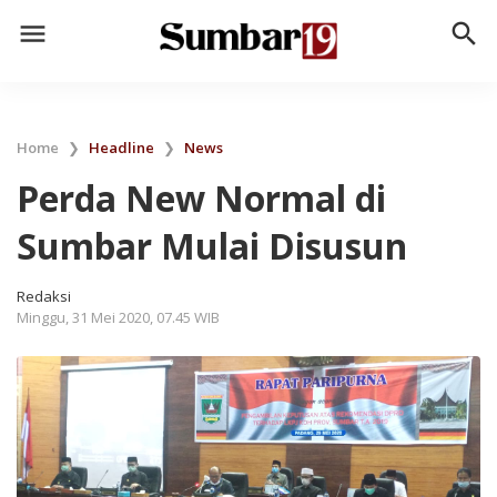
menu
search
Home
❯
Headline
❯
News
Perda New Normal di
Sumbar Mulai Disusun
Redaksi
Minggu, 31 Mei 2020, 07.45 WIB