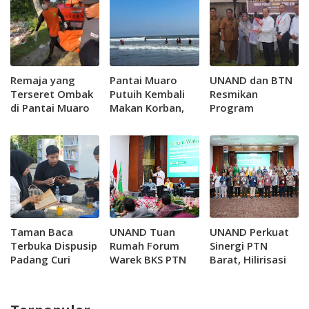
Remaja yang
Pantai Muaro
UNAND dan BTN
Terseret Ombak
Putuih Kembali
Resmikan
di Pantai Muaro
Makan Korban,
Program
Putuih
Remaja 14 Tahun
Penyediaan Air
Ditemukan
Hilang Terseret
Bersih untuk 300
Meninggal
Ombak
KK di Lambung
Bukit
Taman Baca
UNAND Tuan
UNAND Perkuat
Terbuka Dispusip
Rumah Forum
Sinergi PTN
Padang Curi
Warek BKS PTN
Barat, Hilirisasi
Perhatian Pelajar
Barat, Perkuat
Riset Jadi
Hilirisasi Riset
Prioritas
dan Jejaring