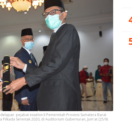
 delapan pejabat esselon II Pemerintah Provinsi Sumatera Barat
a Pilkada Serentak 2020, di Auditorium Gubernuran, Jum'at (25/9)