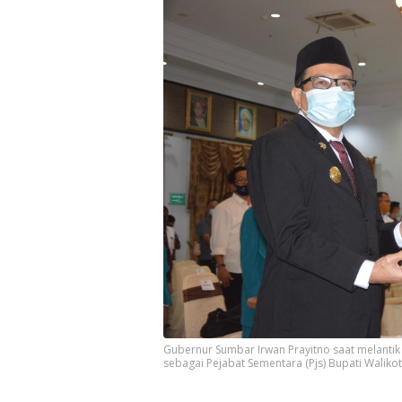
Gubernur Sumbar Irwan Prayitno saat melantik
sebagai Pejabat Sementara (Pjs) Bupati Walikot