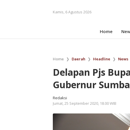
Kamis, 6 Agustus 2026
Home
New
Home
❯
Daerah
❯
Headline
❯
News
Delapan Pjs Bupa
Gubernur Sumbar
Redaksi
Jumat, 25 September 2020, 18.00 WIB