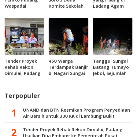
Waspadai
Komite Sekolah,
Ladang Agam
Lonjakan Harga
Minta Pemprov
Ditemukan
Pangan dan Tiket
Sumbar Benahi
Selamat
Pesawat
Tata Kelola
Pendidikan
Tender Proyek
450 Warga
Tanggul Sungai
Rehab Rekon
Terdampak Banjir
Batang Tumayo
Dimulai, Padang
di Nagari Sungai
Jebol, Sejumlah
Usulkan Dua
Batang Berhasil
Warga di Jorong
Embung ke
di Evakuasi
Kabu di Agam
Pemerintah
Terjebak Banjir
Terpopuler
Pusat
UNAND dan BTN Resmikan Program Penyediaan
Air Bersih untuk 300 KK di Lambung Bukit
Tender Proyek Rehab Rekon Dimulai, Padang
Usulkan Dua Embung ke Pemerintah Pusat