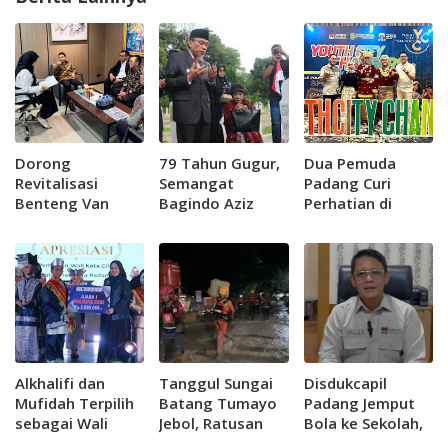
Dorong
79 Tahun Gugur,
Dua Pemuda
Revitalisasi
Semangat
Padang Curi
Benteng Van
Bagindo Aziz
Perhatian di
der...
Chan Masih
Forum Nasional
Menuntun
APEKSI, Usung
Langkah Kota
Gerakan Padang
Padang
Muda Bersakato
Alkhalifi dan
Tanggul Sungai
Disdukcapil
Mufidah Terpilih
Batang Tumayo
Padang Jemput
sebagai Wali
Jebol, Ratusan
Bola ke Sekolah,
Kota Cilik Padang
Warga Agam
Kejar Kepemilikan