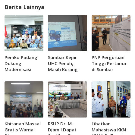
Berita Lainnya
Pemko Padang
Sumbar Kejar
PNP Perguruan
Dukung
UHC Penuh,
Tinggi Pertama
Modernisasi
Masih Kurang
di Sumbar
RSUP Dr. M.
432 Ribu Peserta
Luncurkan
Djamil Menjadi
Aktif JKN
Kampus Sehat
Rumah Sakit
Bertaraf Asia
Khitanan Massal
RSUP Dr. M.
Libatkan
Gratis Warnai
Djamil Dapat
Mahasiswa KKN