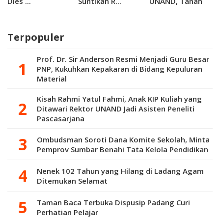
Dies ...
Suntikan R...
UNAND, Tanah
Datar Targetkan
Prevalensi
Stunting di
Terpopuler
Bawah 10 Persen
Prof. Dr. Sir Anderson Resmi Menjadi Guru Besar
PNP, Kukuhkan Kepakaran di Bidang Kepuluran
Material
Kisah Rahmi Yatul Fahmi, Anak KIP Kuliah yang
Ditawari Rektor UNAND Jadi Asisten Peneliti
Pascasarjana
Ombudsman Soroti Dana Komite Sekolah, Minta
Pemprov Sumbar Benahi Tata Kelola Pendidikan
Nenek 102 Tahun yang Hilang di Ladang Agam
Ditemukan Selamat
Taman Baca Terbuka Dispusip Padang Curi
Perhatian Pelajar