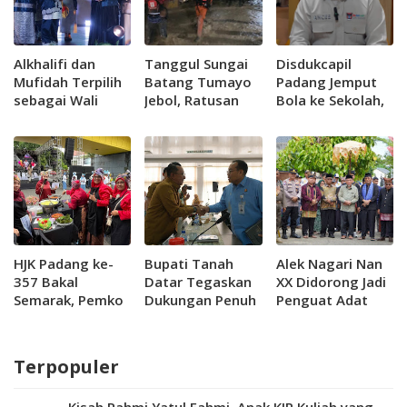
Alkhalifi dan
Tanggul Sungai
Disdukcapil
Mufidah Terpilih
Batang Tumayo
Padang Jemput
sebagai Wali
Jebol, Ratusan
Bola ke Sekolah,
Kota Cilik Padang
Warga Agam
Kejar Kepemilikan
2026
Terdampak Banjir
KIA 100 Persen
HJK Padang ke-
Bupati Tanah
Alek Nagari Nan
357 Bakal
Datar Tegaskan
XX Didorong Jadi
Semarak, Pemko
Dukungan Penuh
Penguat Adat
Siapkan Festival
Pembangunan
dan Gastronomi
Kuliner hingga
Tol Sicincin–
Kota Padang
Tradisi Bajamba
Bukittinggi
Terpopuler