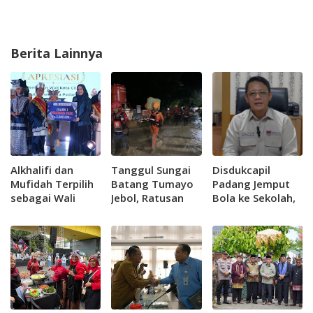
Berita Lainnya
Alkhalifi dan
Tanggul Sungai
Disdukcapil
Mufidah Terpilih
Batang Tumayo
Padang Jemput
sebagai Wali
Jebol, Ratusan
Bola ke Sekolah,
Kota Cilik Padang
Warga Agam
Kejar Kepemilikan
2026
Terdampak Banjir
KIA 100 Persen