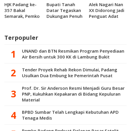
HJK Padang ke-
Bupati Tanah
Alek Nagari Nan
357 Bakal
Datar Tegaskan
XX Didorong Jadi
Semarak, Pemko
Dukungan Penuh
Penguat Adat
Siapkan Festival
Pembangunan
dan Gastronomi
Kuliner hingga
Tol Sicincin–
Kota Padang
Tradisi Bajamba
Bukittinggi
Terpopuler
UNAND dan BTN Resmikan Program Penyediaan
Air Bersih untuk 300 KK di Lambung Bukit
Tender Proyek Rehab Rekon Dimulai, Padang
Usulkan Dua Embung ke Pemerintah Pusat
Prof. Dr. Sir Anderson Resmi Menjadi Guru Besar
PNP, Kukuhkan Kepakaran di Bidang Kepuluran
Material
BPBD Sumbar Telah Lengkapi Kebutuhan APD
Tenaga Medis
Pemko Padang Perkuat Delapan Pasar Satelit,