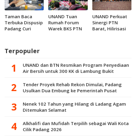
Taman Baca
UNAND Tuan
UNAND Perkuat
Terbuka Dispusip
Rumah Forum
Sinergi PTN
Padang Curi
Warek BKS PTN
Barat, Hilirisasi
Perhatian Pelajar
Barat, Perkuat
Riset Jadi
Hilirisasi Riset
Prioritas
dan Jejaring
Terpopuler
Inovasi
UNAND dan BTN Resmikan Program Penyediaan
Air Bersih untuk 300 KK di Lambung Bukit
Tender Proyek Rehab Rekon Dimulai, Padang
Usulkan Dua Embung ke Pemerintah Pusat
Nenek 102 Tahun yang Hilang di Ladang Agam
Ditemukan Selamat
Alkhalifi dan Mufidah Terpilih sebagai Wali Kota
Cilik Padang 2026