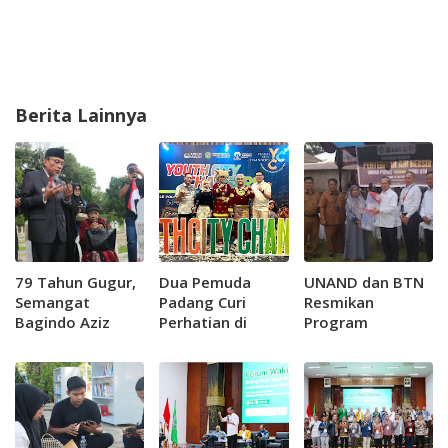
Berita Lainnya
79 Tahun Gugur,
Dua Pemuda
UNAND dan BTN
Semangat
Padang Curi
Resmikan
Bagindo Aziz
Perhatian di
Program
Chan Masih
Forum Nasional
Penyediaan Air
Menuntun
APEKSI, Usung
Bersih untuk 300
Langkah Kota
Gerakan Padang
KK di Lambung
Padang
Muda Bersakato
Bukit