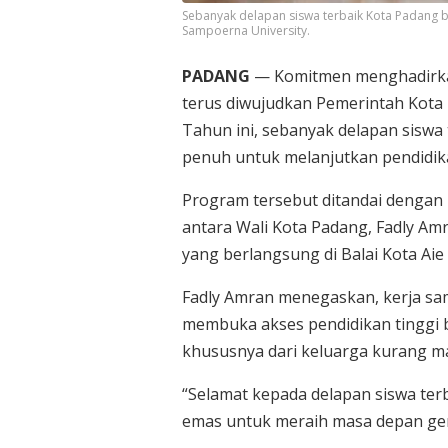
Sebanyak delapan siswa terbaik Kota Padang b
Sampoerna University.
PADANG
— Komitmen menghadirkan
terus diwujudkan Pemerintah Kota
Tahun ini, sebanyak delapan siswa
penuh untuk melanjutkan pendidika
Program tersebut ditandai denga
antara Wali Kota Padang, Fadly Am
yang berlangsung di Balai Kota Aie 
Fadly Amran menegaskan, kerja sa
membuka akses pendidikan tinggi b
khususnya dari keluarga kurang 
“Selamat kepada delapan siswa terba
emas untuk meraih masa depan gem