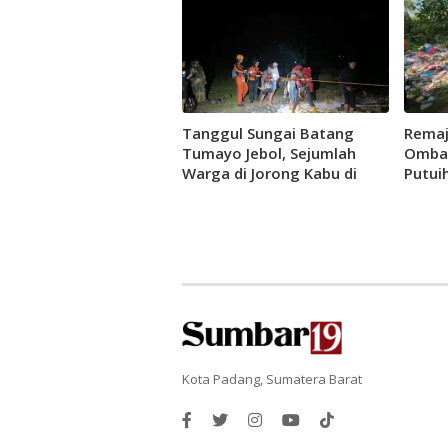
Tanggul Sungai Batang
Remaj
Tumayo Jebol, Sejumlah
Ombak
Warga di Jorong Kabu di
Putui
Agam Terjebak Banjir
Menin
Kota Padang, Sumatera Barat