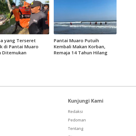
a yang Terseret
Pantai Muaro Putuih
 di Pantai Muaro
Kembali Makan Korban,
h Ditemukan
Remaja 14 Tahun Hilang
ggal
Terseret Ombak
Kunjungi Kami
Redaksi
Pedoman
Tentang