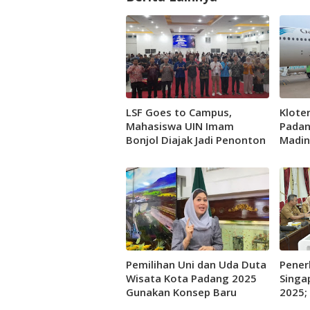
LSF Goes to Campus,
Klote
Mahasiswa UIN Imam
Padan
Bonjol Diajak Jadi Penonton
Madin
Cerdas di Era Digital
Jadi 
Pemilihan Uni dan Uda Duta
Pener
Wisata Kota Padang 2025
Singa
Gunakan Konsep Baru
2025;
Hadir