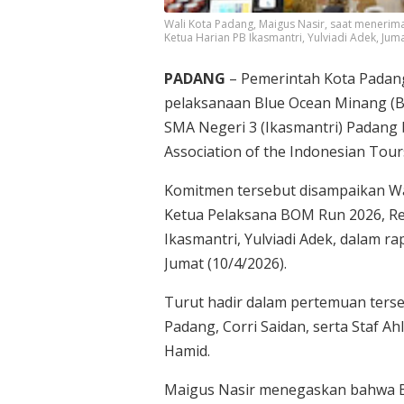
Wali Kota Padang, Maigus Nasir, saat menerim
Ketua Harian PB Ikasmantri, Yulviadi Adek, Jum
PADANG
– Pemerintah Kota Pada
pelaksanaan Blue Ocean Minang (BO
SMA Negeri 3 (Ikasmantri) Padang
Association of the Indonesian Tour
Komitmen tersebut disampaikan Wa
Ketua Pelaksana BOM Run 2026, Re
Ikasmantri, Yulviadi Adek, dalam r
Jumat (10/4/2026).
Turut hadir dalam pertemuan ters
Padang, Corri Saidan, serta Staf A
Hamid.
Maigus Nasir menegaskan bahwa B