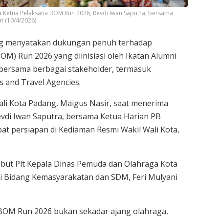
a Ketua Pelaksana BOM Run 2026, Revdi Iwan Saputra, bersama
at (10/4/2026)
ng menyatakan dukungan penuh terhadap
M) Run 2026 yang diinisiasi oleh Ikatan Alumni
 bersama berbagai stakeholder, termasuk
s and Travel Agencies.
li Kota Padang, Maigus Nasir, saat menerima
vdi Iwan Saputra, bersama Ketua Harian PB
apat persiapan di Kediaman Resmi Wakil Wali Kota,
ebut Plt Kepala Dinas Pemuda dan Olahraga Kota
hli Bidang Kemasyarakatan dan SDM, Feri Mulyani
OM Run 2026 bukan sekadar ajang olahraga,