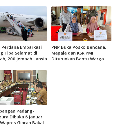
r Perdana Embarkasi
PNP Buka Posko Bencana,
g Tiba Selamat di
Mapala dan KSR PMI
ah, 200 Jemaah Lansia
Diturunkan Bantu Warga
Perhatian Khusus
Terdampak
bangan Padang-
pura Dibuka 6 Januari
 Wapres Gibran Bakal
 ke Sumbar