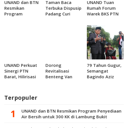
UNAND dan BTN
Taman Baca
UNAND Tuan
Resmikan
Terbuka Dispusip
Rumah Forum
Program
Padang Curi
Warek BKS PTN
Penyediaan Air
Perhatian Pelajar
Barat, Perkuat
Bersih untuk 300
Hilirisasi Riset
KK di Lambung
dan Jejaring
Bukit
Inovasi
UNAND Perkuat
Dorong
79 Tahun Gugur,
Sinergi PTN
Revitalisasi
Semangat
Barat, Hilirisasi
Benteng Van
Bagindo Aziz
Riset Jadi
der...
Chan Masih
Prioritas
Menuntun
Langkah Kota
Terpopuler
Padang
UNAND dan BTN Resmikan Program Penyediaan
Air Bersih untuk 300 KK di Lambung Bukit