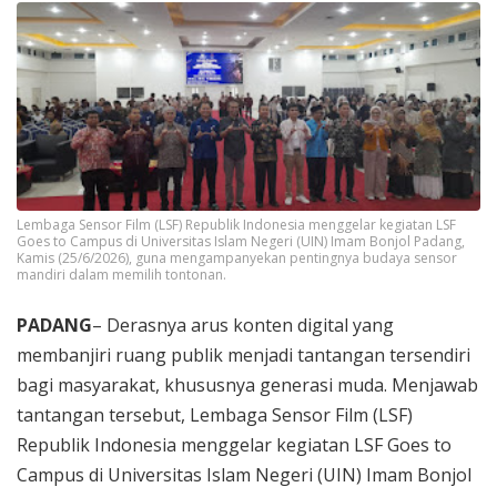
Lembaga Sensor Film (LSF) Republik Indonesia menggelar kegiatan LSF
Goes to Campus di Universitas Islam Negeri (UIN) Imam Bonjol Padang,
Kamis (25/6/2026), guna mengampanyekan pentingnya budaya sensor
mandiri dalam memilih tontonan.
PADANG
– Derasnya arus konten digital yang
membanjiri ruang publik menjadi tantangan tersendiri
bagi masyarakat, khususnya generasi muda. Menjawab
tantangan tersebut, Lembaga Sensor Film (LSF)
Republik Indonesia menggelar kegiatan LSF Goes to
Campus di Universitas Islam Negeri (UIN) Imam Bonjol