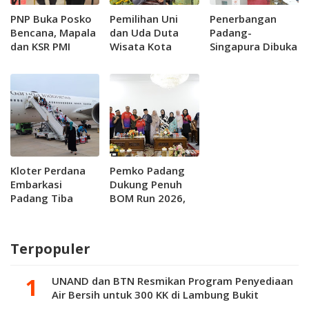
PNP Buka Posko
Pemilihan Uni
Penerbangan
Bencana, Mapala
dan Uda Duta
Padang-
dan KSR PMI
Wisata Kota
Singapura Dibuka
Diturunkan Bantu
Padang 2025
6 Januari 2025;
Warga
Gunakan Konsep
Wapres Gibran
Terdampak
Baru
Bakal Hadir ke
Sumbar
Kloter Perdana
Pemko Padang
Embarkasi
Dukung Penuh
Padang Tiba
BOM Run 2026,
Selamat di
Siap Dongkrak
Madinah, 200
Sport Tourism
Jemaah Lansia
dan Promosi
Terpopuler
Jadi Perhatian
Kuliner
Khusus
UNAND dan BTN Resmikan Program Penyediaan
Air Bersih untuk 300 KK di Lambung Bukit