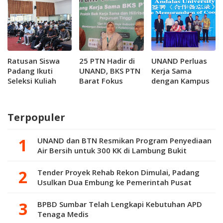
Padang Raih
Beasiswa Penuh
Ratusan Siswa
25 PTN Hadir di
UNAND Perluas
Padang Ikuti
UNAND, BKS PTN
Kerja Sama
Seleksi Kuliah
Barat Fokus
dengan Kampus
Gratis Jalur
Lahirkan Produk
di Tiongkok
Ikatan Dinas
Riset Berdampak
Politeknik Kirana
Terpopuler
UNAND dan BTN Resmikan Program Penyediaan
Air Bersih untuk 300 KK di Lambung Bukit
Tender Proyek Rehab Rekon Dimulai, Padang
Usulkan Dua Embung ke Pemerintah Pusat
BPBD Sumbar Telah Lengkapi Kebutuhan APD
Tenaga Medis