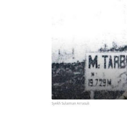
Syekh Sulaiman Arrasuli