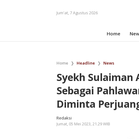
Jum'at, 7 Agustus 2026
Home
New
Home
❯
Headline
❯
News
Syekh Sulaiman A
Sebagai Pahlawa
Diminta Perjuan
Redaksi
Jumat, 05 Mei 2023, 21.29 WIB