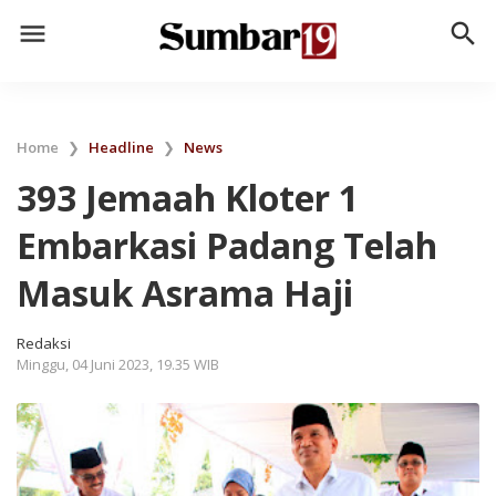
menu
search
Home
❯
Headline
❯
News
393 Jemaah Kloter 1
Embarkasi Padang Telah
Masuk Asrama Haji
Redaksi
Minggu, 04 Juni 2023, 19.35 WIB