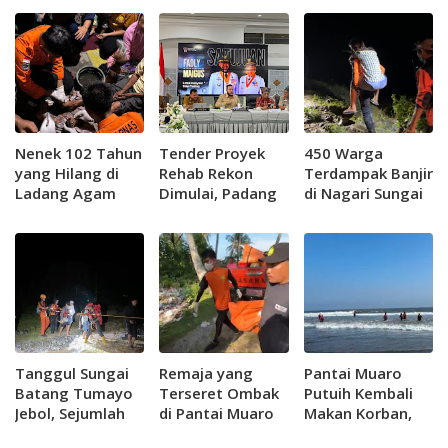
Nenek 102 Tahun
Tender Proyek
450 Warga
yang Hilang di
Rehab Rekon
Terdampak Banjir
Ladang Agam
Dimulai, Padang
di Nagari Sungai
Ditemukan
Usulkan Dua
Batang Berhasil
Selamat
Embung ke
di Evakuasi
Pemerintah
Pusat
Tanggul Sungai
Remaja yang
Pantai Muaro
Batang Tumayo
Terseret Ombak
Putuih Kembali
Jebol, Sejumlah
di Pantai Muaro
Makan Korban,
Warga di Jorong
Putuih
Remaja 14 Tahun