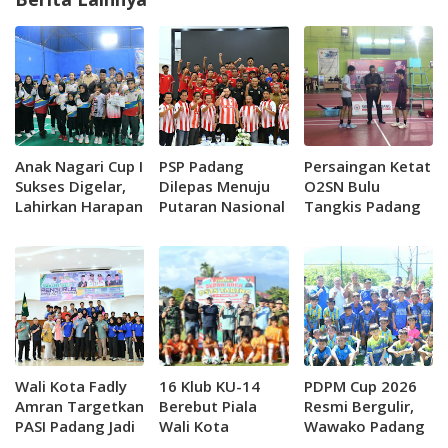
Anak Nagari Cup I
PSP Padang
Persaingan Ketat
Sukses Digelar,
Dilepas Menuju
O2SN Bulu
Lahirkan Harapan
Putaran Nasional
Tangkis Padang
Baru Bulutangkis
Liga 4, Fadly
Lahirkan Juara
Padang
Amran Targetkan
Baru
Kebangkitan
hingga Liga 1
Wali Kota Fadly
16 Klub KU-14
PDPM Cup 2026
Amran Targetkan
Berebut Piala
Resmi Bergulir,
PASI Padang Jadi
Wali Kota
Wawako Padang
Motor Juara
Padang, Maigus:
Dorong Lahirnya