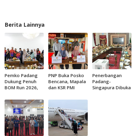
Berita Lainnya
Pemko Padang
PNP Buka Posko
Penerbangan
Dukung Penuh
Bencana, Mapala
Padang-
BOM Run 2026,
dan KSR PMI
Singapura Dibuka
Siap Dongkrak
Diturunkan Bantu
6 Januari 2025;
Sport Tourism
Warga
Wapres Gibran
dan Promosi
Terdampak
Bakal Hadir ke
Kuliner
Sumbar