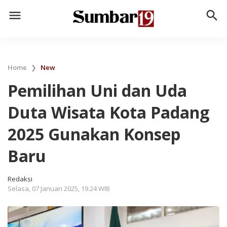
menu
search
Home
❯
New
Pemilihan Uni dan Uda
Duta Wisata Kota Padang
2025 Gunakan Konsep
Baru
Redaksi
Selasa, 07 Januari 2025, 19.24 WIB