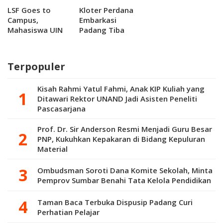
LSF Goes to
Kloter Perdana
Campus,
Embarkasi
Mahasiswa UIN
Padang Tiba
Imam Bonjol
Selamat di
Diajak Jadi
Madinah, 200
Penonton Cerdas
Jemaah Lansia
Terpopuler
di Era Digital
Jadi Perhatian
Khusus
Kisah Rahmi Yatul Fahmi, Anak KIP Kuliah yang
Ditawari Rektor UNAND Jadi Asisten Peneliti
Pascasarjana
Prof. Dr. Sir Anderson Resmi Menjadi Guru Besar
PNP, Kukuhkan Kepakaran di Bidang Kepuluran
Material
Ombudsman Soroti Dana Komite Sekolah, Minta
Pemprov Sumbar Benahi Tata Kelola Pendidikan
Taman Baca Terbuka Dispusip Padang Curi
Perhatian Pelajar