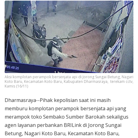
Aksi komplotan perampok bersenjata api di Jorong Sungai Betung, Nagari
Koto Baru, Kecamatan Koto Baru, Kabupaten Dharmasraya, terekam cctv,
Kamis (16/11)
Dharmasraya--Pihak kepolisian saat ini masih
memburu komplotan perampok bersenjata api yang
merampok toko Sembako Sumber Barokah sekaligus
agen layanan perbankan BRILink di Jorong Sungai
Betung, Nagari Koto Baru, Kecamatan Koto Baru,