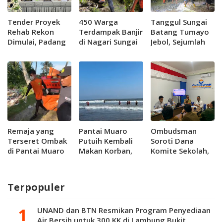
Tender Proyek
450 Warga
Tanggul Sungai
Rehab Rekon
Terdampak Banjir
Batang Tumayo
Dimulai, Padang
di Nagari Sungai
Jebol, Sejumlah
Usulkan Dua
Batang Berhasil
Warga di Jorong
Embung ke
di Evakuasi
Kabu di Agam
Pemerintah
Terjebak Banjir
Pusat
Remaja yang
Pantai Muaro
Ombudsman
Terseret Ombak
Putuih Kembali
Soroti Dana
di Pantai Muaro
Makan Korban,
Komite Sekolah,
Putuih
Remaja 14 Tahun
Minta Pemprov
Ditemukan
Hilang Terseret
Sumbar Benahi
Meninggal
Ombak
Tata Kelola
Terpopuler
Pendidikan
UNAND dan BTN Resmikan Program Penyediaan
Air Bersih untuk 300 KK di Lambung Bukit