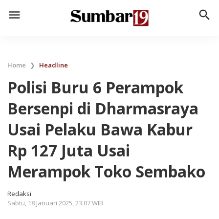
menu
search
Home
❯
Headline
Polisi Buru 6 Perampok
Bersenpi di Dharmasraya
Usai Pelaku Bawa Kabur
Rp 127 Juta Usai
Merampok Toko Sembako
Redaksi
Sabtu, 18 Januari 2025, 23.07 WIB