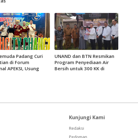
tas
emuda Padang Curi
UNAND dan BTN Resmikan
tian di Forum
Program Penyediaan Air
nal APEKSI, Usung
Bersih untuk 300 KK di
an Padang Muda
Lambung Bukit
kato
Kunjungi Kami
Redaksi
Pedoman