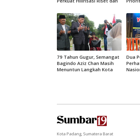
Perkuat Hilirisasi Riset dan
Priori
Jejaring Inovasi
79 Tahun Gugur, Semangat
Dua P
Bagindo Aziz Chan Masih
Perha
Menuntun Langkah Kota
Nasio
Padang
Gerak
Bersa
Kota Padang, Sumatera Barat