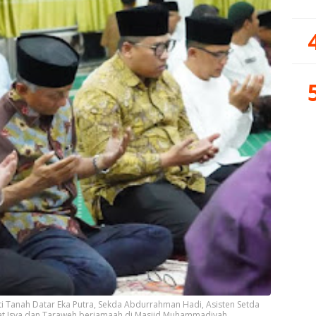
 Tanah Datar Eka Putra, Sekda Abdurrahman Hadi, Asisten Setda
lat Isya dan Taraweh berjamaah di Masjid Muhammadiyah