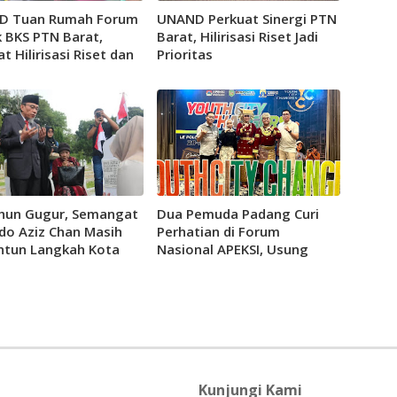
D Tuan Rumah Forum
UNAND Perkuat Sinergi PTN
 BKS PTN Barat,
Barat, Hilirisasi Riset Jadi
t Hilirisasi Riset dan
Prioritas
ng Inovasi
hun Gugur, Semangat
Dua Pemuda Padang Curi
do Aziz Chan Masih
Perhatian di Forum
tun Langkah Kota
Nasional APEKSI, Usung
ng
Gerakan Padang Muda
Bersakato
Kunjungi Kami