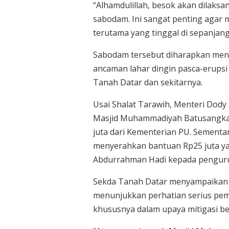
“Alhamdulillah, besok akan dilak
sabodam. Ini sangat penting agar m
terutama yang tinggal di sepanjang 
Sabodam tersebut diharapkan menj
ancaman lahar dingin pasca-erups
Tanah Datar dan sekitarnya.
Usai Shalat Tarawih, Menteri Do
Masjid Muhammadiyah Batusangkar 
juta dari Kementerian PU. Sement
menyerahkan bantuan Rp25 juta ya
Abdurrahman Hadi kepada penguru
Sekda Tanah Datar menyampaikan a
menunjukkan perhatian serius pem
khususnya dalam upaya mitigasi b