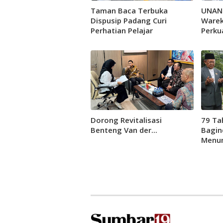
Taman Baca Terbuka
UNAN
Dispusip Padang Curi
Warek
Perhatian Pelajar
Perkua
Jejari
Dorong Revitalisasi
79 Ta
Benteng Van der...
Bagin
Menun
Pada