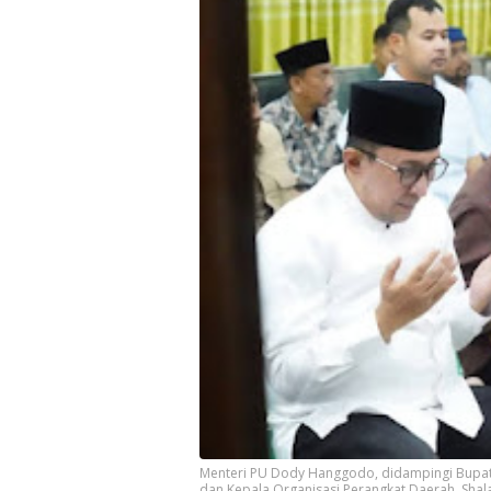
Menteri PU Dody Hanggodo, didampingi Bupati
dan Kepala Organisasi Perangkat Daerah, Sha