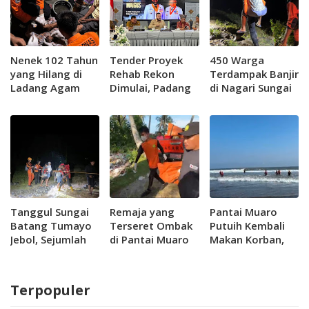
Nenek 102 Tahun
Tender Proyek
450 Warga
yang Hilang di
Rehab Rekon
Terdampak Banjir
Ladang Agam
Dimulai, Padang
di Nagari Sungai
Ditemukan
Usulkan Dua
Batang Berhasil
Selamat
Embung ke
di Evakuasi
Pemerintah
Pusat
Tanggul Sungai
Remaja yang
Pantai Muaro
Batang Tumayo
Terseret Ombak
Putuih Kembali
Jebol, Sejumlah
di Pantai Muaro
Makan Korban,
Warga di Jorong
Putuih
Remaja 14 Tahun
Kabu di Agam
Ditemukan
Hilang Terseret
Terjebak Banjir
Meninggal
Ombak
Terpopuler