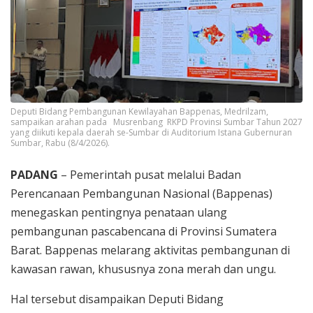
Deputi Bidang Pembangunan Kewilayahan Bappenas, Medrilzam,
sampaikan arahan pada Musrenbang RKPD Provinsi Sumbar Tahun 2027
yang diikuti kepala daerah se-Sumbar di Auditorium Istana Gubernuran
Sumbar, Rabu (8/4/2026).
PADANG
– Pemerintah pusat melalui Badan
Perencanaan Pembangunan Nasional (Bappenas)
menegaskan pentingnya penataan ulang
pembangunan pascabencana di Provinsi Sumatera
Barat. Bappenas melarang aktivitas pembangunan di
kawasan rawan, khususnya zona merah dan ungu.
Hal tersebut disampaikan Deputi Bidang