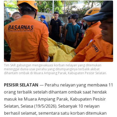
Tim SAR gabungan mengevakuasi korban nelayan yang ditemukan
meninggal dunia usai perahu yang ditumpanginya terbalik akibat
dihantam ombak di Muara Ampiang Parak, Kabupaten Pesisir Selatan.
PESISIR SELATAN
— Perahu nelayan yang membawa 11
orang terbalik setelah dihantam ombak saat hendak
masuk ke Muara Ampiang Parak, Kabupaten Pesisir
Selatan, Selasa (19/5/2026). Sebanyak 10 nelayan
berhasil selamat, sementara satu korban ditemukan