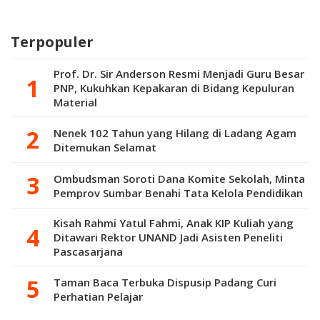
Batang Berhasil
Warga di Jorong
Putuih
di Evakuasi
Kabu di Agam
Ditemukan
Terjebak Banjir
Meninggal
Terpopuler
Prof. Dr. Sir Anderson Resmi Menjadi Guru Besar
PNP, Kukuhkan Kepakaran di Bidang Kepuluran
Material
Nenek 102 Tahun yang Hilang di Ladang Agam
Ditemukan Selamat
Ombudsman Soroti Dana Komite Sekolah, Minta
Pemprov Sumbar Benahi Tata Kelola Pendidikan
Kisah Rahmi Yatul Fahmi, Anak KIP Kuliah yang
Ditawari Rektor UNAND Jadi Asisten Peneliti
Pascasarjana
Taman Baca Terbuka Dispusip Padang Curi
Perhatian Pelajar