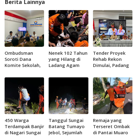
Berita Lainnya
Ombudsman
Nenek 102 Tahun
Tender Proyek
Soroti Dana
yang Hilang di
Rehab Rekon
Komite Sekolah,
Ladang Agam
Dimulai, Padang
Minta Pemprov
Ditemukan
Usulkan Dua
Sumbar Benahi
Selamat
Embung ke
Tata Kelola
Pemerintah
Pendidikan
Pusat
450 Warga
Tanggul Sungai
Remaja yang
Terdampak Banjir
Batang Tumayo
Terseret Ombak
di Nagari Sungai
Jebol, Sejumlah
di Pantai Muaro