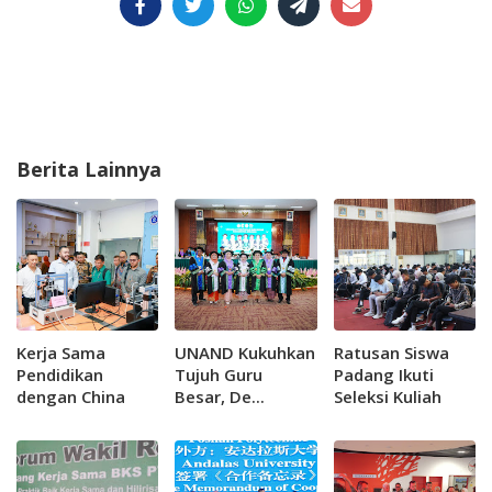
Berita Lainnya
Kerja Sama
UNAND Kukuhkan
Ratusan Siswa
Pendidikan
Tujuh Guru
Padang Ikuti
dengan China
Besar, De...
Seleksi Kuliah
Diperluas, 60
Gratis Jalur
Mahasiswa
Ikatan Dinas
Padang Raih
Politeknik Kirana
Beasiswa Penuh