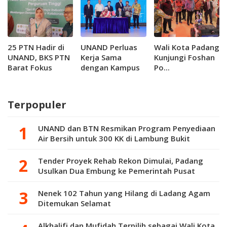
25 PTN Hadir di
UNAND Perluas
Wali Kota Padang
UNAND, BKS PTN
Kerja Sama
Kunjungi Foshan
Barat Fokus
dengan Kampus
Po...
Lahirkan Produk
di Tiongkok
Riset Berdampak
Terpopuler
UNAND dan BTN Resmikan Program Penyediaan
Air Bersih untuk 300 KK di Lambung Bukit
Tender Proyek Rehab Rekon Dimulai, Padang
Usulkan Dua Embung ke Pemerintah Pusat
Nenek 102 Tahun yang Hilang di Ladang Agam
Ditemukan Selamat
Alkhalifi dan Mufidah Terpilih sebagai Wali Kota