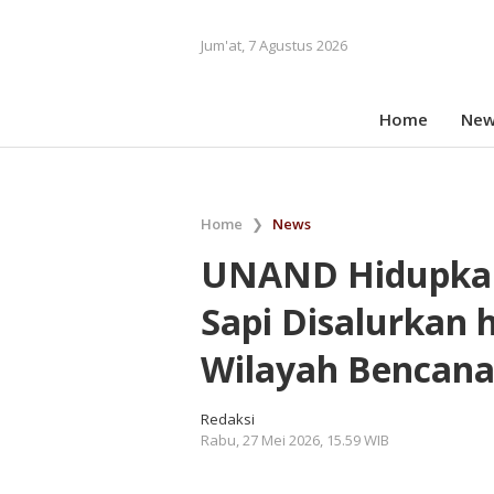
Jum'at, 7 Agustus 2026
Home
New
Home
❯
News
UNAND Hidupkan 
Sapi Disalurkan
Wilayah Bencan
Redaksi
Rabu, 27 Mei 2026, 15.59 WIB