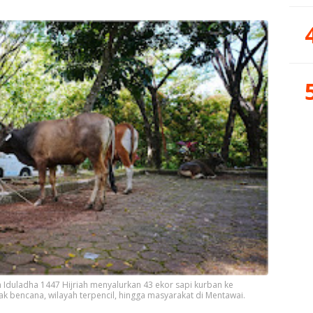
duladha 1447 Hijriah menyalurkan 43 ekor sapi kurban ke
k bencana, wilayah terpencil, hingga masyarakat di Mentawai.