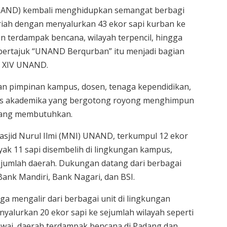
(UNAND) kembali menghidupkan semangat berbagi
iah dengan menyalurkan 43 ekor sapi kurban ke
an terdampak bencana, wilayah terpencil, hingga
bertajuk “UNAND Berqurban” itu menjadi bagian
m XIV UNAND.
an pimpinan kampus, dosen, tenaga kependidikan,
itas akademika yang bergotong royong menghimpun
yang membutuhkan.
asjid Nurul Ilmi (MNI) UNAND, terkumpul 12 ekor
yak 11 sapi disembelih di lingkungan kampus,
ejumlah daerah. Dukungan datang dari berbagai
Bank Mandiri, Bank Nagari, dan BSI.
uga mengalir dari berbagai unit di lingkungan
alurkan 20 ekor sapi ke sejumlah wilayah seperti
wai, daerah terdampak bencana di Padang dan