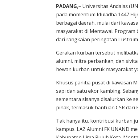
PADANG
,– Universitas Andalas 
pada momentum Iduladha 1447 Hijr
berbagai daerah, mulai dari kawas
masyarakat di Mentawai. Program 
dari rangkaian peringatan Lustru
Gerakan kurban tersebut melibatk
alumni, mitra perbankan, dan siv
hewan kurban untuk masyarakat 
Khusus panitia pusat di kawasan M
sapi dan satu ekor kambing. Seban
sementara sisanya disalurkan ke s
pihak, termasuk bantuan CSR dari 
Tak hanya itu, kontribusi kurban j
kampus. LAZ Alumni FK UNAND meny
Kabupaten Lima Puluh Kota, Menta