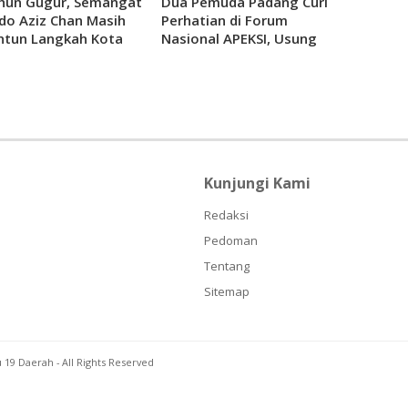
hun Gugur, Semangat
Dua Pemuda Padang Curi
do Aziz Chan Masih
Perhatian di Forum
tun Langkah Kota
Nasional APEKSI, Usung
ng
Gerakan Padang Muda
Bersakato
Kunjungi Kami
Redaksi
Pedoman
Tentang
Sitemap
u 19 Daerah
- All Rights Reserved