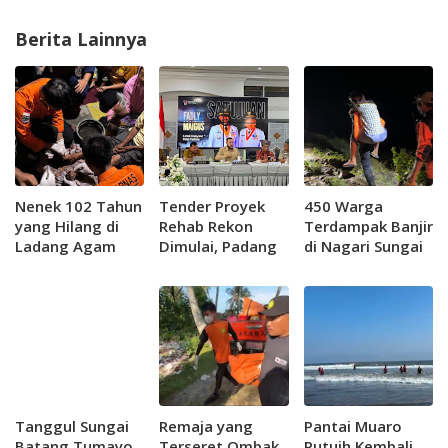
Berita Lainnya
Nenek 102 Tahun
Tender Proyek
450 Warga
yang Hilang di
Rehab Rekon
Terdampak Banjir
Ladang Agam
Dimulai, Padang
di Nagari Sungai
Ditemukan
Usulkan Dua
Batang Berhasil
Selamat
Embung ke
di Evakuasi
Pemerintah
Pusat
Tanggul Sungai
Remaja yang
Pantai Muaro
Batang Tumayo
Terseret Ombak
Putuih Kembali