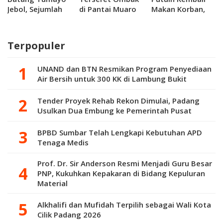
Jebol, Sejumlah
di Pantai Muaro
Makan Korban,
Warga di Jorong
Putuih
Remaja 14 Tahun
Kabu di Agam
Ditemukan
Hilang Terseret
Terjebak Banjir
Meninggal
Ombak
Terpopuler
UNAND dan BTN Resmikan Program Penyediaan
Air Bersih untuk 300 KK di Lambung Bukit
Tender Proyek Rehab Rekon Dimulai, Padang
Usulkan Dua Embung ke Pemerintah Pusat
BPBD Sumbar Telah Lengkapi Kebutuhan APD
Tenaga Medis
Prof. Dr. Sir Anderson Resmi Menjadi Guru Besar
PNP, Kukuhkan Kepakaran di Bidang Kepuluran
Material
Alkhalifi dan Mufidah Terpilih sebagai Wali Kota
Cilik Padang 2026