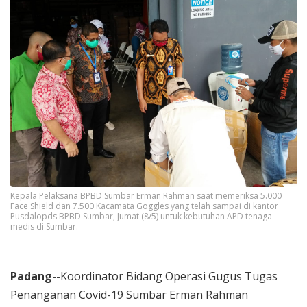
Kepala Pelaksana BPBD Sumbar Erman Rahman saat memeriksa 5.000
Face Shield dan 7.500 Kacamata Goggles yang telah sampai di kantor
Pusdalopds BPBD Sumbar, Jumat (8/5) untuk kebutuhan APD tenaga
medis di Sumbar.
Padang--
Koordinator Bidang Operasi Gugus Tugas
Penanganan Covid-19 Sumbar Erman Rahman