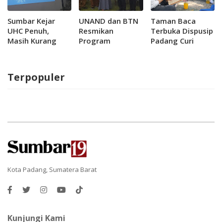
Sumbar Kejar
UNAND dan BTN
Taman Baca
UHC Penuh,
Resmikan
Terbuka Dispusip
Masih Kurang
Program
Padang Curi
432 Ribu Peserta
Penyediaan Air
Perhatian Pelajar
Aktif JKN
Bersih untuk 300
KK di Lambung
Terpopuler
Bukit
Kota Padang, Sumatera Barat
Kunjungi Kami