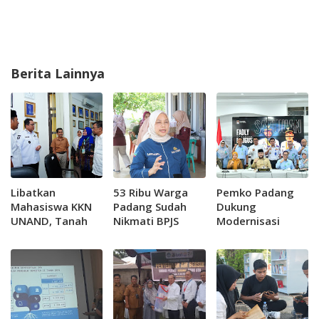
Berita Lainnya
Libatkan
53 Ribu Warga
Pemko Padang
Mahasiswa KKN
Padang Sudah
Dukung
UNAND, Tanah
Nikmati BPJS
Modernisasi
Datar Targetkan
Gratis, Pemko
RSUP Dr. M.
Prevalensi
Masih Siapkan
Djamil Menjadi
Stunting di
Ribuan Kuota
Rumah Sakit
Bawah 10 Persen
Bertaraf Asia