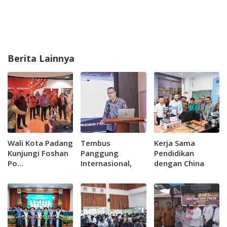
Berita Lainnya
Wali Kota Padang
Tembus
Kerja Sama
Kunjungi Foshan
Panggung
Pendidikan
Po...
Internasional,
dengan China
Dire...
Diperluas, 60
Mahasiswa
Padang Raih
Beasiswa Penuh