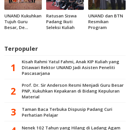
UNAND Kukuhkan
Ratusan Siswa
UNAND dan BTN
Tujuh Guru
Padang Ikuti
Resmikan
Besar, De...
Seleksi Kuliah
Program
Gratis Jalur
Penyediaan Air
Ikatan Dinas
Bersih untuk 300
Politeknik Kirana
KK di Lambung
Terpopuler
Bukit
Kisah Rahmi Yatul Fahmi, Anak KIP Kuliah yang
Ditawari Rektor UNAND Jadi Asisten Peneliti
Pascasarjana
Prof. Dr. Sir Anderson Resmi Menjadi Guru Besar
PNP, Kukuhkan Kepakaran di Bidang Kepuluran
Material
Taman Baca Terbuka Dispusip Padang Curi
Perhatian Pelajar
Nenek 102 Tahun yang Hilang di Ladang Agam