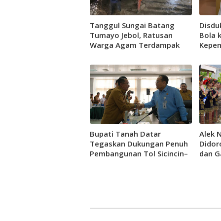
Tanggul Sungai Batang
Disdu
Tumayo Jebol, Ratusan
Bola k
Warga Agam Terdampak
Kepem
Banjir
Bupati Tanah Datar
Alek 
Tegaskan Dukungan Penuh
Didor
Pembangunan Tol Sicincin–
dan G
Bukittinggi
Pada