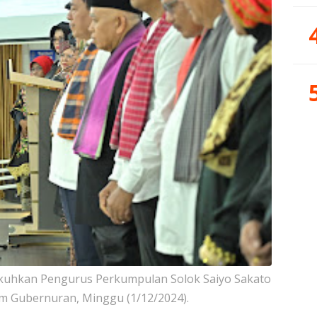
ukuhkan Pengurus Perkumpulan Solok Saiyo Sakato
ium Gubernuran, Minggu (1/12/2024).