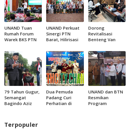
UNAND Tuan
UNAND Perkuat
Dorong
Rumah Forum
Sinergi PTN
Revitalisasi
Warek BKS PTN
Barat, Hilirisasi
Benteng Van
Barat, Perkuat
Riset Jadi
der...
Hilirisasi Riset
Prioritas
dan Jejaring
Inovasi
79 Tahun Gugur,
Dua Pemuda
UNAND dan BTN
Semangat
Padang Curi
Resmikan
Bagindo Aziz
Perhatian di
Program
Chan Masih
Forum Nasional
Penyediaan Air
Menuntun
APEKSI, Usung
Bersih untuk 300
Langkah Kota
Gerakan Padang
KK di Lambung
Terpopuler
Padang
Muda Bersakato
Bukit